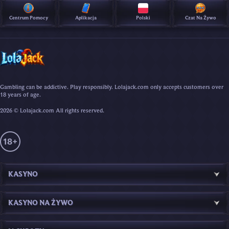
Centrum Pomocy
Aplikacja
Polski
Czat Na Żywo
Gambling can be addictive. Play responsibly. Lolajack.com only accepts customers over
18 years of age.
2026 © Lolajack.com All rights reserved.
KASYNO
KASYNO NA ŻYWO