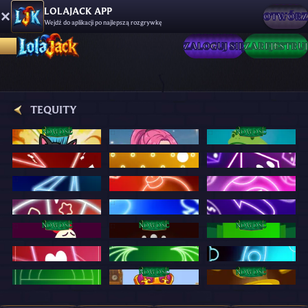
LOLAJACK APP
OTWÓRZ
Wejdź do aplikacji po najlepszą rozgrywkę
ZALOGUJ SIĘ
ZAREJESTRUJ
TEQUITY
NOWOŚĆ
NOWOŚĆ
Cats Balls
K-Pop Drop
Cross The Lake
HiLo
Plinko
Dice
Diamonds
Mines
Keno
Wheel
Video Poker
Limbo
NOWOŚĆ
NOWOŚĆ
NOWOŚĆ
Cross the Road
Roulette
Slider
Blackjack
Dragon's Tower
Crash
NOWOŚĆ
NOWOŚĆ
Baccarat
Royal Drop
Coinflip