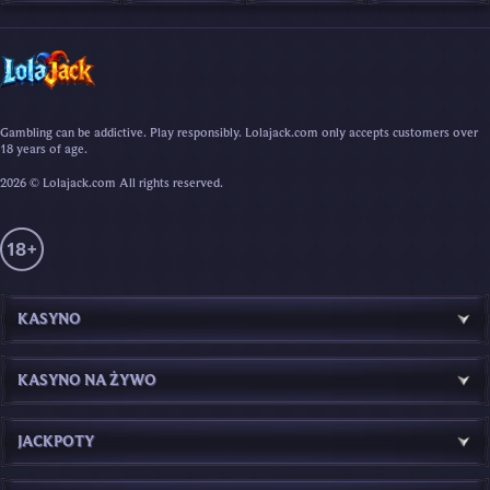
Gambling can be addictive. Play responsibly. Lolajack.com only accepts customers over
18 years of age.
2026 © Lolajack.com All rights reserved.
KASYNO
KASYNO NA ŻYWO
JACKPOTY