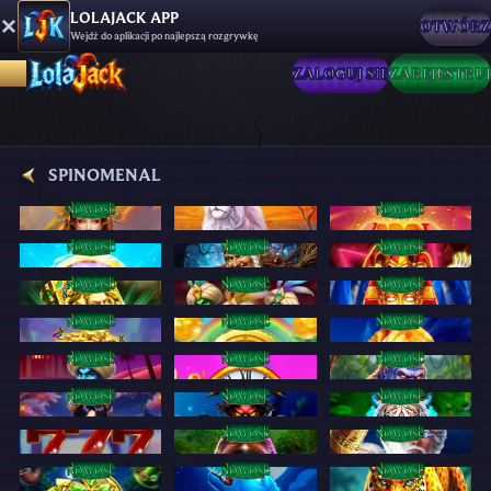
LOLAJACK APP
OTWÓRZ
Wejdź do aplikacji po najlepszą rozgrywkę
ZALOGUJ SIĘ
ZAREJESTRUJ
SPINOMENAL
NOWOŚĆ
NOWOŚĆ
Story Of Amaterasu
Majestic King
Volcano Power - Hold & Hit 3x3
NOWOŚĆ
NOWOŚĆ
NOWOŚĆ
Coin Freeze - Hold & Hit 3x3
Baba Yaga Tales 2
Majestic Joker
NOWOŚĆ
NOWOŚĆ
NOWOŚĆ
Book Of Medusa
3 Magical Genies
3 Fortune Mummies
NOWOŚĆ
NOWOŚĆ
NOWOŚĆ
3 Irish Treasures
Celtic Coins - Hold & Hit 3x3
The North Star Express - Hold & Hit 3x3
NOWOŚĆ
NOWOŚĆ
NOWOŚĆ
Magical Genie Hold Hit 3x3
New Year's Eve Fortune 2
Gorilla Blast - Hold & Hit 3x3
NOWOŚĆ
NOWOŚĆ
NOWOŚĆ
Queen Of The Shogun
Kami Reign
Majestic Claws - Hold & Hit
NOWOŚĆ
NOWOŚĆ
Penny Fruits Xtreme
Gorilla Fury - Hold & Hit
Zeus Unchained - Hold & Hit
NOWOŚĆ
NOWOŚĆ
NOWOŚĆ
Book Of Irish Treasures 2
Midnight Pack - Hold & Hit
Majestic Jaguar