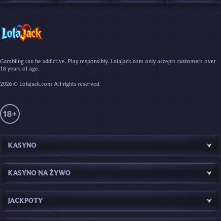
Gambling can be addictive. Play responsibly. Lolajack.com only accepts customers over
18 years of age.
2026 © Lolajack.com All rights reserved.
KASYNO
KASYNO NA ŻYWO
JACKPOTY