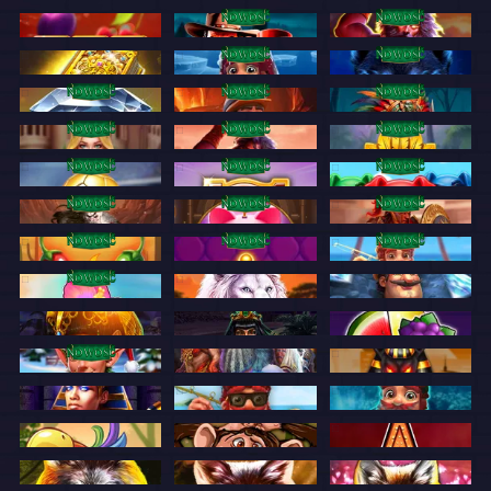
NOWOŚĆ
NOWOŚĆ
Fruits Collection 10 Lines
Outlaw’s Redemption - Showdown
Wrath Of Hephaestus
NOWOŚĆ
NOWOŚĆ
Book Of Tribes Extreme
Trout's Treasure - Subzero Spins
Night Wolf - Hold & Hit
NOWOŚĆ
NOWOŚĆ
NOWOŚĆ
Savage Fruits Strike
Super Miner - Magma Riches
Queen Of The Tribes
NOWOŚĆ
NOWOŚĆ
NOWOŚĆ
Story Of Alice 2
1 Reel - Wrath Of Hephaestus
Aztec Spell - Hold & Hit 3x3
NOWOŚĆ
NOWOŚĆ
NOWOŚĆ
Kickoff Kings - Hold & Hit 3x3
81 Fruits Craze
3 Hero Piggies
NOWOŚĆ
NOWOŚĆ
NOWOŚĆ
Book Of Immortal Warlords
Piggy Cashout - Hold & Hit 3x3
1 Reel - Gladiator’s Rising
NOWOŚĆ
NOWOŚĆ
NOWOŚĆ
Wild Mexican Chillies
3 Sparking Crowns
Trout's Treasure - Miami Beach
NOWOŚĆ
777 Hawaiian Waves
Majestic King - Hold & Hit
Super Miner - Silver Fortunes
Times Of Egypt - Egyptian Darkness
The Ankh Protector - Egyptian Darkness
Super Wild Fruits
NOWOŚĆ
The Gift Catcher
Titan's Rising
The Lost City Of Ra
Times Of Egypt - Pharaoh's Reign
Trout's Treasure - Caribbean Catch
Trout’s Treasure - Mystic River
Wacky Monkey
Wacky Monkey - Chase'N'Win
Wildfire Fruits
Wolf Fang - Deep Forest
Wolf Fang - Eclipse
Wolf Fang - Sakura Fortune