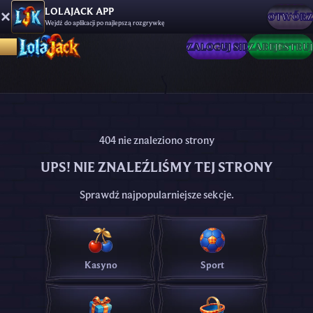
LOLAJACK APP
OTWÓRZ
Wejdź do aplikacji po najlepszą rozgrywkę
ZALOGUJ SIĘ
ZAREJESTRUJ
404 nie znaleziono strony
UPS! NIE ZNALEŹLIŚMY TEJ STRONY
Sprawdź najpopularniejsze sekcje.
Kasyno
Sport