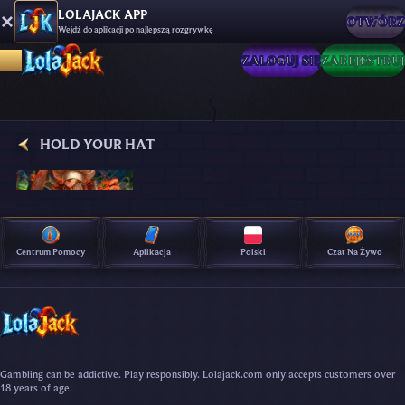
LOLAJACK APP
OTWÓRZ
Wejdź do aplikacji po najlepszą rozgrywkę
ZALOGUJ SIĘ
ZAREJESTRUJ
HOLD YOUR HAT
Cooked
Centrum Pomocy
Aplikacja
Polski
Czat Na Żywo
Gambling can be addictive. Play responsibly. Lolajack.com only accepts customers over
18 years of age.