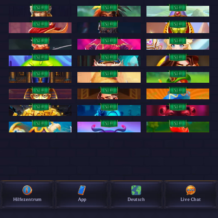
NEU
NEU
NEU
Thor's Wild Power
Incan Wilds
Jackpot Ganesha Fortune
NEU
NEU
NEU
Tufei's Treasure
Gods Of Darkness
Osiris Fortune
NEU
NEU
NEU
Max Catch
Joxer
Moonlight Guardian
NEU
NEU
NEU
Sweets & Hits
Miners are Wild
Book of Magery: Rich Chapter
NEU
NEU
NEU
Nefertiti's Ring Jackpot
Bison Trails
Mystery Rainbow
NEU
NEU
NEU
Tut's Spirit
Jack Ryder and the Scarabs Of Wealth
Cactus Goes Nuts
NEU
NEU
NEU
Fortune Digging: Gold Rush
Hallow Fruits
Bear Upswing
NEU
NEU
NEU
Piggy Plunder Lucky 7 Seas
Ally Aliens
Chicken Farm
Hilfezentrum
App
Deutsch
Live Chat