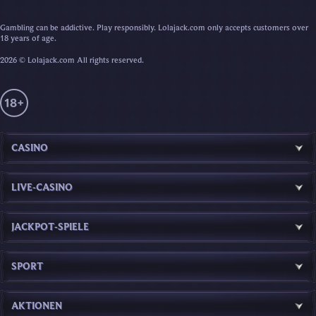
Gambling can be addictive. Play responsibly. Lolajack.com only accepts customers over
18 years of age.
2026 © Lolajack.com All rights reserved.
CASINO
LIVE-CASINO
JACKPOT-SPIELE
SPORT
AKTIONEN