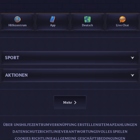
Hilfezentrum
App
Deutsch
Live Chat
SPORT
AKTIONEN
Mehr
ÜBER UNS
HILFEZENTRUM
VERKNÜPFUNG ERSTELLEN
SITEMAP
ZAHLUNGEN
DATENSCHUTZRICHTLINIE
VERANTWORTUNGSVOLLES SPIELEN
COOKIES RICHTLINIE
ALLGEMEINE GESCHÄFTSBEDINGUNGEN