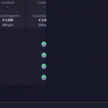
Cashback
Cashback
Cashback
-
-
-
szahlungslimit
Auszahlungslimit
Auszahlungslimit
Au
€ 5.000
€ 5.000
€ 5.000
300 pkt
550 pkt
800 pkt