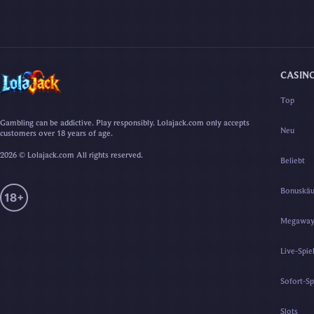
CASIN
Top
Gambling can be addictive. Play responsibly. Lolajack.com only accepts
Neu
customers over 18 years of age.
2026 © Lolajack.com All rights reserved.
Beliebt
Bonuskäu
Megaway
Live-Spie
Sofort-Sp
Slots