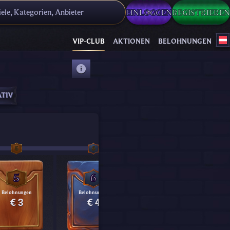
iele, Kategorien, Anbieter
EINLOGGEN
REGISTRIEREN
VIP-CLUB
AKTIONEN
BELOHNUNGEN
ATIV
5
6
7
5
6
7
Belohnungen
Belohnungen
Belohnungen
€ 3
€ 4
€ 5