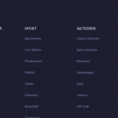
E
SPORT
AKTIONEN
Sportwetten
Casino-Aktionen
Live-Wetten
Sport-Aktionen
Pferderennen
Missionen
Fußball
Sammlungen
Tennis
Shop
Eishockey
Turniere
Basketball
VIP-Club
Tischtennis