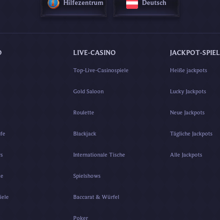
Hilfezentrum
Deutsch
O
LIVE-CASINO
JACKPOT-SPIEL
Top-Live-Casinospiele
Heiße jackpots
Gold Saloon
Lucky Jackpots
Roulette
Neue Jackpots
fe
Blackjack
Tägliche Jackpots
s
Internationale Tische
Alle Jackpots
le
Spielshows
iele
Baccarat & Würfel
Poker