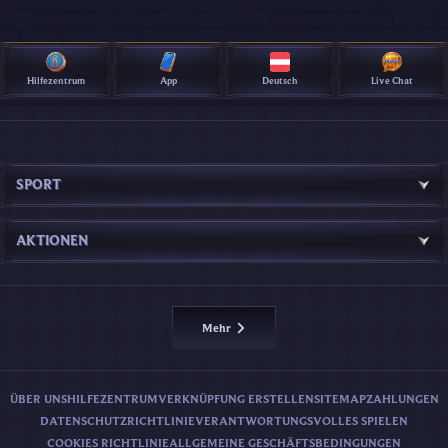
Hilfezentrum
App
Deutsch
Live Chat
SPORT
AKTIONEN
Mehr
ÜBER UNS
HILFEZENTRUM
VERKNÜPFUNG ERSTELLEN
SITEMAP
ZAHLUNGEN
DATENSCHUTZRICHTLINIE
VERANTWORTUNGSVOLLES SPIELEN
COOKIES RICHTLINIE
ALLGEMEINE GESCHÄFTSBEDINGUNGEN