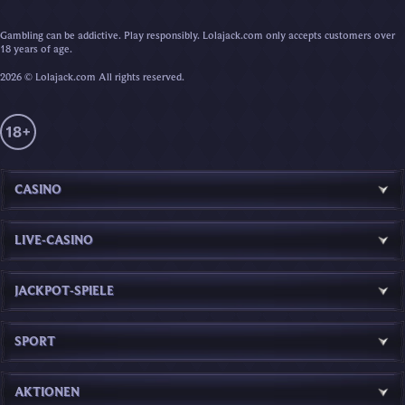
Gambling can be addictive. Play responsibly. Lolajack.com only accepts customers over
18 years of age.
2026 © Lolajack.com All rights reserved.
CASINO
LIVE-CASINO
JACKPOT-SPIELE
SPORT
AKTIONEN