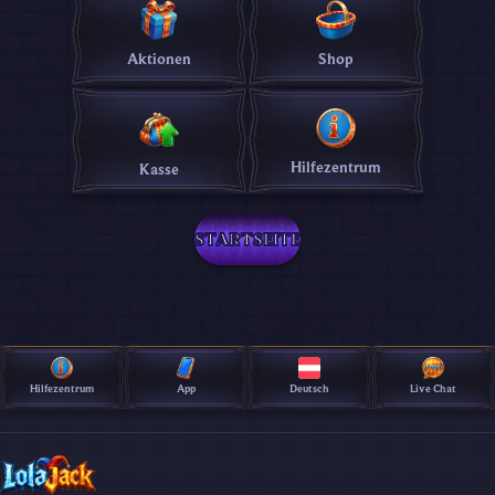
Aktionen
Shop
Hilfezentrum
Kasse
STARTSEITE
Hilfezentrum
App
Deutsch
Live Chat