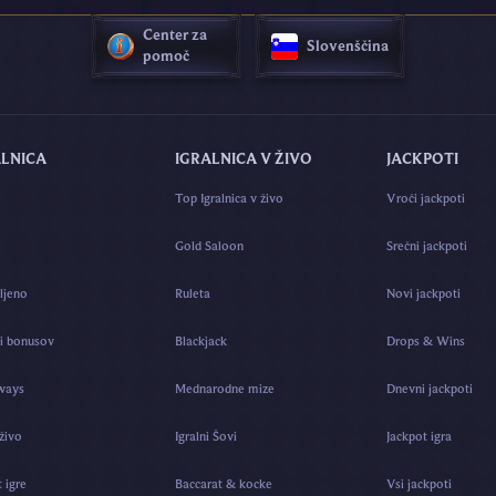
Center za
Slovenščina
pomoč
ALNICA
IGRALNICA V ŽIVO
JACKPOTI
Top Igralnica v živo
Vroči jackpoti
Gold Saloon
Srečni jackpoti
bljeno
Ruleta
Novi jackpoti
i bonusov
Blackjack
Drops & Wins
ways
Mednarodne mize
Dnevni jackpoti
 živo
Igralni Šovi
Jackpot igra
t igre
Baccarat & kocke
Vsi jackpoti