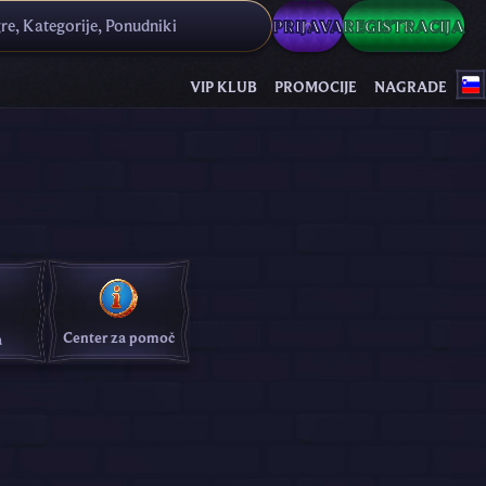
gre, Kategorije, Ponudniki
PRIJAVA
REGISTRACIJA
VIP KLUB
PROMOCIJE
NAGRADE
Center za pomoč
a