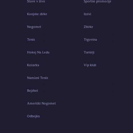
Stave v živo
Športne promocije
Konjske dirke
Izzivi
Nogomet
Zbirke
Tenis
Trgovina
Hokej Na Ledu
Turnirji
Košarka
Vip klub
Namizni Tenis
Bejzbol
Ameriški Nogomet
Odbojka