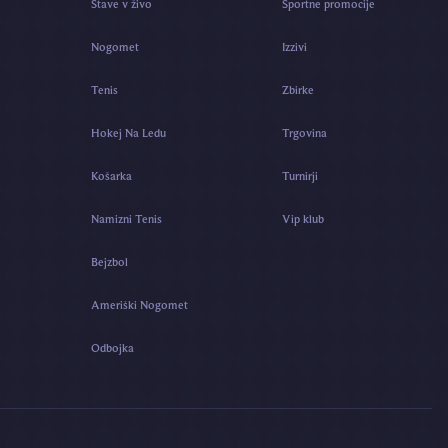
Stave v živo
Športne promocije
Nogomet
Izzivi
Tenis
Zbirke
Hokej Na Ledu
Trgovina
Košarka
Turnirji
Namizni Tenis
Vip klub
Bejzbol
Ameriški Nogomet
Odbojka