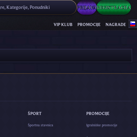
gre, Kategorije, Ponudniki
PRIJAVA
REGISTRACIJA
VIP KLUB
PROMOCIJE
NAGRADE
ŠPORT
PROMOCIJE
Športna stavnica
Igralniške promocije