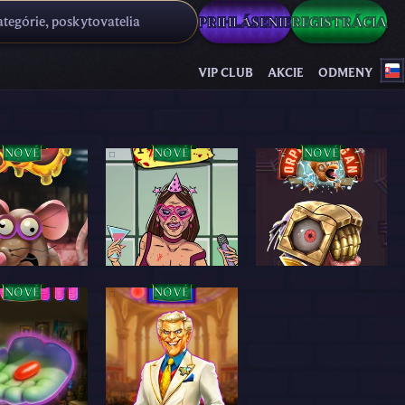
ategórie, poskytovatelia
PRIHLÁSENIE
REGISTRÁCIA
VIP CLUB
AKCIE
ODMENY
NOVÉ
NOVÉ
NOVÉ
Office Party
Orphan Organ
NOVÉ
NOVÉ
Preach TV