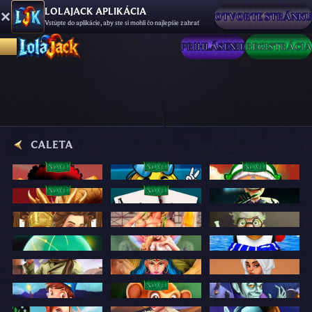
LOLAJACK APLIKÁCIA
OTVORTE STRÁNKU
Vstúpte do aplikácie, aby ste si mohli čo najlepšie zahrať
PRIHLÁSENIE
REGISTRÁCIA
CALETA
NOVÉ
NOVÉ
NOVÉ
Mine Medal
Beto Bingo
Grandma Fortune
NOVÉ
NOVÉ
Golden Dragon Bingo
Blackjack Royale
Crazy Lab
Heroes Empire
Village Brewery
Bingo Cientista Doidao
Atomico Lotto
Bingo Fada da Fortuna
Frozen Fluffies
Lost Saga
Madame Fortune
Dressing Room
NOVÉ
Magical Keno
Banana Boom
Fright Night