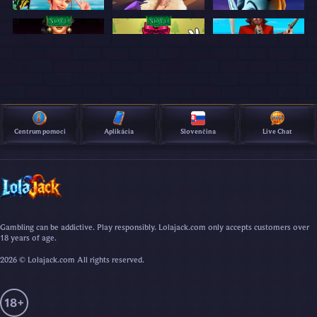
Beach Tennis
Lucky Express
Hallowinner
NOVÉ
NOVÉ
Diwali Lights
Cherry Christmas
Pirates of Fortune
Centrum pomoci
Aplikácia
Slovenčina
Live Chat
Gambling can be addictive. Play responsibly. Lolajack.com only accepts customers over
18 years of age.
2026 © Lolajack.com All rights reserved.