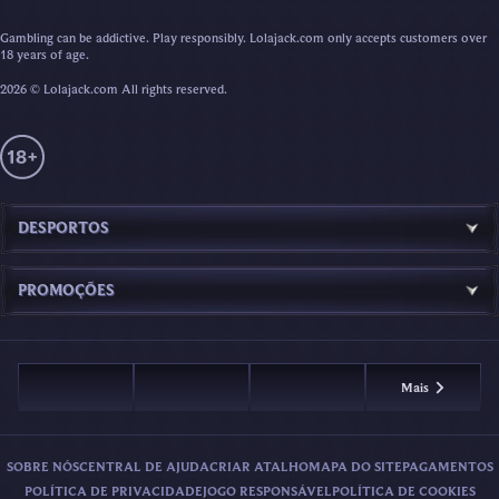
Gambling can be addictive. Play responsibly. Lolajack.com only accepts customers over
18 years of age.
2026 © Lolajack.com All rights reserved.
DESPORTOS
PROMOÇÕES
Mais
SOBRE NÓS
CENTRAL DE AJUDA
CRIAR ATALHO
MAPA DO SITE
PAGAMENTOS
POLÍTICA DE PRIVACIDADE
JOGO RESPONSÁVEL
POLÍTICA DE COOKIES