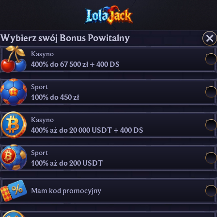
Wybierz swój Bonus Powitalny
Kasyno
400% do 67 500 zł + 400 DS
Sport
100% do 450 zł
Kasyno
400% aż do 20 000 USDT + 400 DS
Sport
100% aż do 200 USDT
Mam kod promocyjny