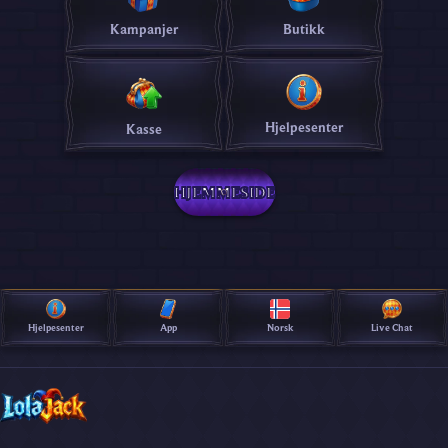
Kampanjer
Butikk
Hjelpesenter
Kasse
HJEMMESIDE
Hjelpesenter
App
Norsk
Live Chat