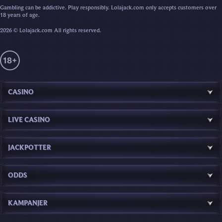
Gambling can be addictive. Play responsibly. Lolajack.com only accepts customers over
18 years of age.
2026 © Lolajack.com All rights reserved.
CASINO
LIVE CASINO
JACKPOTTER
ODDS
KAMPANJER