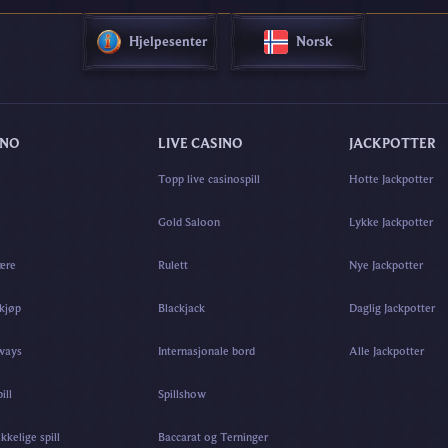
Hjelpesenter
Norsk
INO
LIVE CASINO
JACKPOTTER
Topp live casinospill
Hotte Jackpotter
Gold Saloon
Lykke Jackpotter
ære
Rulett
Nye Jackpotter
kjøp
Blackjack
Daglig Jackpotter
ways
Internasjonale bord
Alle Jackpotter
ill
Spillshow
kkelige spill
Baccarat og Terninger