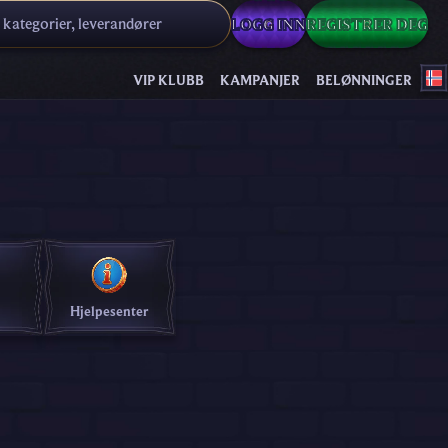
, kategorier, leverandører
LOGG INN
REGISTRER DEG
VIP KLUBB
KAMPANJER
BELØNNINGER
Hjelpesenter