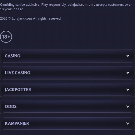
Gambling can be addictive. Play responsibly. Lolajack.com only accepts customers over
18 years of age.
2026 © Lolajack.com All rights reserved.
CASINO
LIVE CASINO
JACKPOTTER
ODDS
KAMPANJER