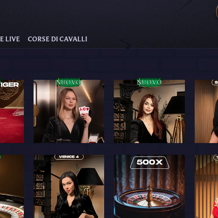
 LIVE
CORSE DI CAVALLI
O
NUOVO
NUOVO
BigBang Blackjack 1
Venice Roulette
Shangrila B
O
Venice BJ 4
500X Auto Roulette
Tao Yuan Ba