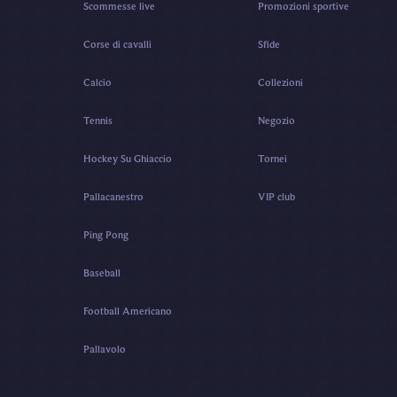
Scommesse live
Promozioni sportive
Corse di cavalli
Sfide
Calcio
Collezioni
Tennis
Negozio
Hockey Su Ghiaccio
Tornei
Pallacanestro
VIP club
Ping Pong
Baseball
Football Americano
Pallavolo