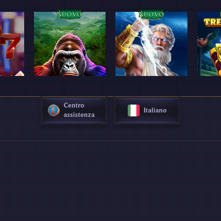
NUOVO
NUOVO
Gorilla Fury - Hold & Hit
Zeus Unchained - Hold & Hit
Book Of Iri
Centro
Italiano
assistenza