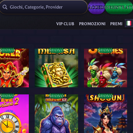
Giochi, Categorie, Provider
ACCEDI
REGISTRATI
VIP CLUB
PROMOZIONI
PREMI
NUOVO
NUOVO
NUOVO
ker
Book Of Medusa
3 Magical Genies
NUOVO
NUOVO
NUOVO
 Eve Fortune 2
Gorilla Blast - Hold & Hit 3x3
Queen Of The Shogun