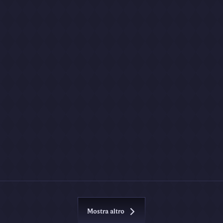
Mostra altro