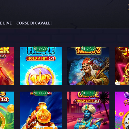
 LIVE
CORSE DI CAVALLI
O
NUOVO
NUOVO
 Hit 3x3
Coin Freeze - Hold & Hit 3x3
Baba Yaga Tales 2
Majestic Jo
O
NUOVO
NUOVO
t 3x3
The North Star Express - Hold & Hit 3x3
Magical Genie Hold Hit 3x3
New Year's