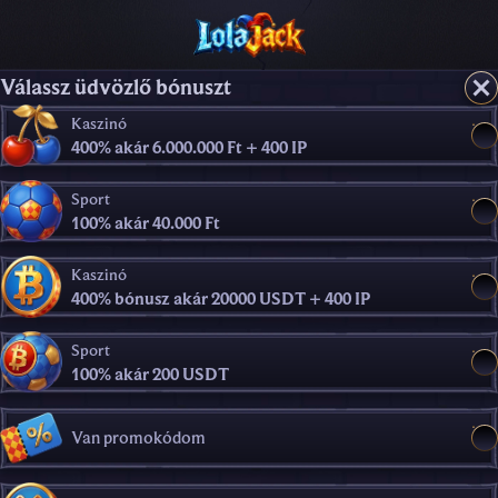
Válassz üdvözlő bónuszt
Kaszinó
400% akár 6.000.000 Ft + 400 IP
Sport
100% akár 40.000 Ft
Kaszinó
400% bónusz akár 20000 USDT + 400 IP
Sport
100% akár 200 USDT
Van promokódom