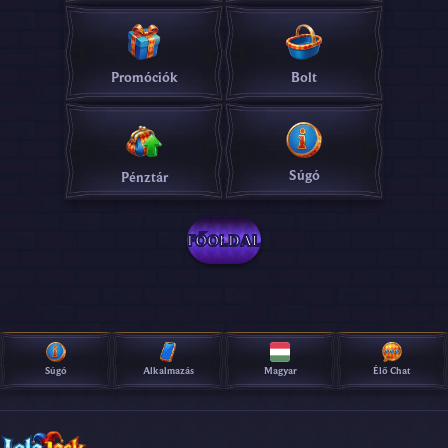
Promóciók
Bolt
Súgó
Pénztár
FŐOLDAL
Súgó
Alkalmazás
Magyar
Élő Chat