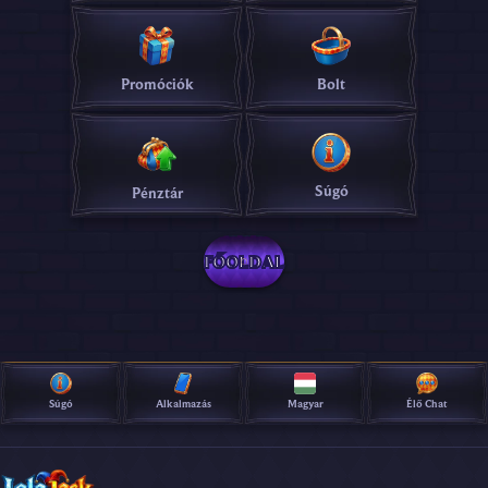
Promóciók
Bolt
Súgó
Pénztár
FŐOLDAL
Súgó
Alkalmazás
Magyar
Élő Chat