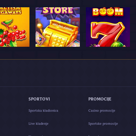
Kalyna Megaways
Comics Store
Cherry Boom
SPORTOVI
PROMOCIJE
Sportska kladionica
Casino promocije
Live klađenje
Sportske promocije