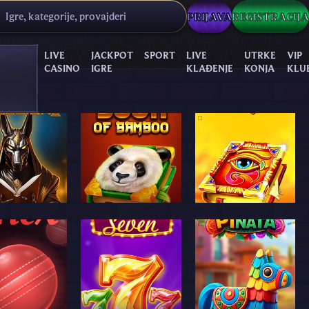
Igre, kategorije, provajderi
PRIJAVA
REGISTRACIJA
LIVE
JACKPOT
SPORT
LIVE
UTRKE
VIP
CASINO
IGRE
KLAĐENJE
KONJA
KLU
isk
Book Of Bamboo
Book of Eye
Combo Seven
Book of Pinata