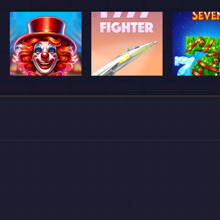
Clown Coins
F777 Fighter
Christmas Seven