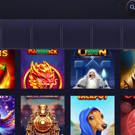
NOVO
NOVO
Red Dragon of Luck
Gold of Odin
Anubis Obel
Chinese Express
Caramelo Jackpot
Cricx