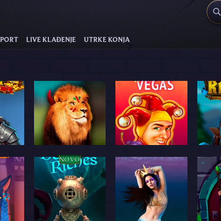
SPORT
LIVE KLAĐENJE
UTRKE KONJA
in
Lions Pride
Fruit Vegas
For the Rea
NOVO
ways
Deepsea Riches
Mermaids Bay
Merlin's T