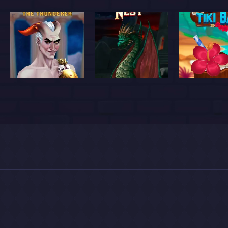
Zeus the Thunderer
Dragon's Nest
Aloha Tiki Bar