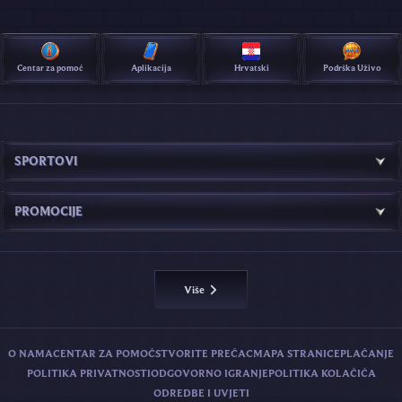
Centar za pomoć
Aplikacija
Hrvatski
Podrška Uživo
SPORTOVI
PROMOCIJE
Više
O NAMA
CENTAR ZA POMOĆ
STVORITE PREČAC
MAPA STRANICE
PLAĆANJE
POLITIKA PRIVATNOSTI
ODGOVORNO IGRANJE
POLITIKA KOLAČIĆA
ODREDBE I UVJETI