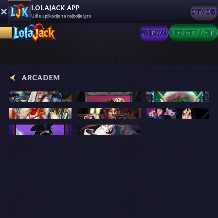
LOLAJACK APP
OTVORI
Uđi u aplikaciju za najbolju igru
PRIJAVA
REGISTRACIJA
ARCADEM
Flashback Heroes: 243 Ways
Demon Academy
Evil Elf
Guardians Of Inari
The Armory
The Hatter’s Mad Tea Party
Tap House
Eternal Night