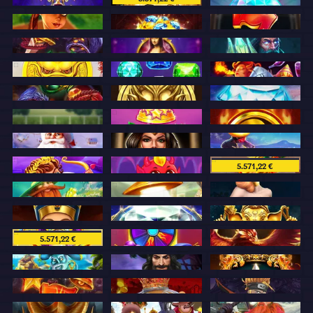
Crystal Mirror
Cotton Gang Affair
Diamond Blitz
Golden Temple
Dynamite Riches
Dice Dice Dice
Dragon's Fire Megaways
Da Vinci's Mystery
Hoard of Poseidon
Dragon's Luck Power Reels
Gems Gone Wild
Cirque de la Fortune
Dragon's Fire
Dragon's Luck Deluxe
Gems Gone Wild Power Reels
Golden Leprechaun Megaways
Five Star
Dragon's Luck Megaways
Jingle Bells
Legend of Athena
Lucky Halloween
5.571,22 €
Lucky Valentine
Lucky Little Devil
Mega Dragon
Lucky Wizard
Mayan Gods
Masquerade
Mega Pyramid
Multiplier Riches
Path of Destiny
5.571,22 €
RA's Legend
Mystery Reels
Phoenix Fire Power Reels
Pirates' Plenty
Pirates' Plenty Battle for Gold
Regal Beasts
Mystery Reels Megaways
Reel King Mega
Ninja Ways