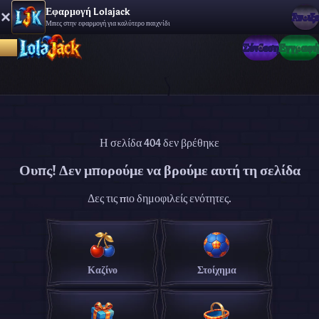
Εφαρμογή Lolajack
Άνοιξε
Μπες στην εφαρμογή για καλύτερο παιχνίδι
Σύνδεση
Εγγραφή
Η σελίδα 404 δεν βρέθηκε
Ουπς! Δεν μπορούμε να βρούμε αυτή τη σελίδα
Δες τις πιο δημοφιλείς ενότητες.
Καζίνο
Στοίχημα