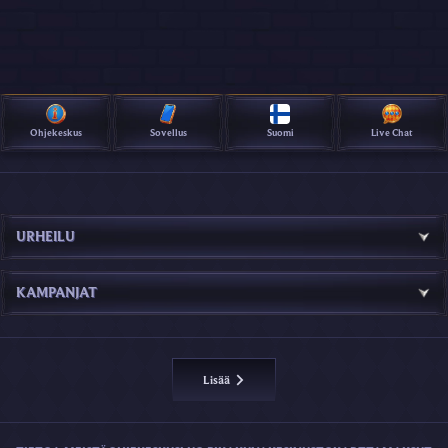
Ohjekeskus
Sovellus
Suomi
Live Chat
URHEILU
KAMPANJAT
Lisää