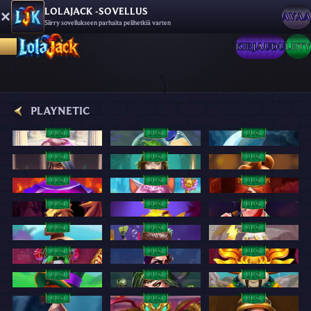
LOLAJACK -SOVELLUS
AVAA
Siirry sovellukseen parhaita pelihetkiä varten
KIRJAUDU
LIITY
PLAYNETIC
UUSI
UUSI
UUSI
Zeus Goes Bananas
Farmageddon
Sun vs Moon: Hold n' Win
UUSI
UUSI
UUSI
Assassin of Rome
Eldritch Runes
Golden Eve: Hold n' Roll
UUSI
UUSI
UUSI
Blazin' Fruit Fortune
Bubble or Broom
Dark Reels Pays
UUSI
UUSI
UUSI
Draco's Eye Jackpot
Samba Rio Spins
Patrick vs Joker
UUSI
UUSI
UUSI
Lucky Licks
Pearl Hunter
Angry Zeus Jackpot
UUSI
UUSI
UUSI
Hysteria
Pop The Bank
Dragon's Blaze
UUSI
UUSI
UUSI
Lucky Lucy Rainbow Party
Medusa's Fury
Zen Panda
UUSI
UUSI
UUSI
Lady of the Woods
Year Of The Snake
Gimme Ore