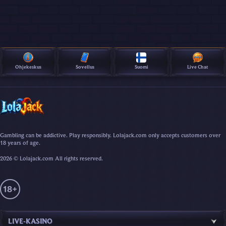
Ohjekeskus
Sovellus
Suomi
Live Chat
Gambling can be addictive. Play responsibly. Lolajack.com only accepts customers over
18 years of age.
2026 © Lolajack.com All rights reserved.
LIVE-KASINO