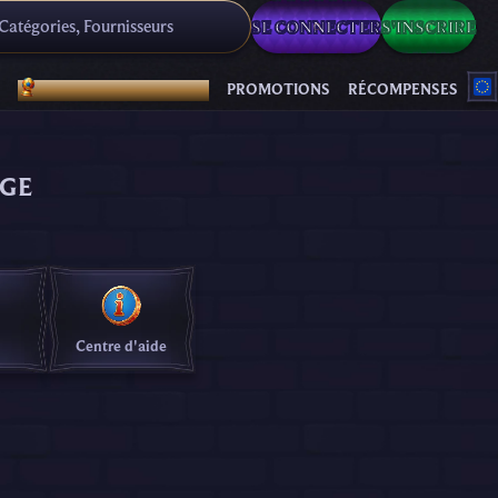
 Catégories, Fournisseurs
SE CONNECTER
S'INSCRIRE
COUPE DU MONDE GO !
PROMOTIONS
RÉCOMPENSES
AGE
Centre d'aide