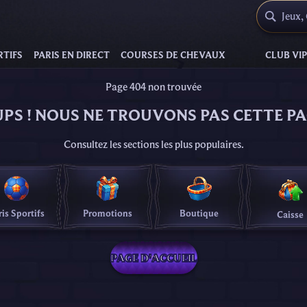
Jeux,
RTIFS
PARIS EN DIRECT
COURSES DE CHEVAUX
CLUB VIP
Page 404 non trouvée
PS ! NOUS NE TROUVONS PAS CETTE P
Consultez les sections les plus populaires.
ris Sportifs
Promotions
Boutique
Caisse
PAGE D'ACCUEIL