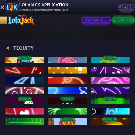
LOLAJACK APPLICATION
OUVRIR
Accéder à l'application pour mieux jouer
SE CONNECTER
S'INSCRIRE
TEQUITY
NOUVEAU
NOUVEAU
Cats Balls
K-Pop Drop
Cross The Lake
HiLo
Plinko
Dice
Diamonds
Mines
Keno
Wheel
Video Poker
Limbo
NOUVEAU
NOUVEAU
NOUVEAU
Cross the Road
Roulette
Slider
Blackjack
Dragon's Tower
Crash
NOUVEAU
NOUVEAU
Baccarat
Royal Drop
Coinflip