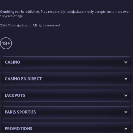
Gambling can be addictive. Play responsibly. Lolajack.com only accepts customers over
18 years of age.
2026 © Lolajack.com All rights reserved.
CASINO
CASINO EN DIRECT
JACKPOTS
PARIS SPORTIFS
PROMOTIONS