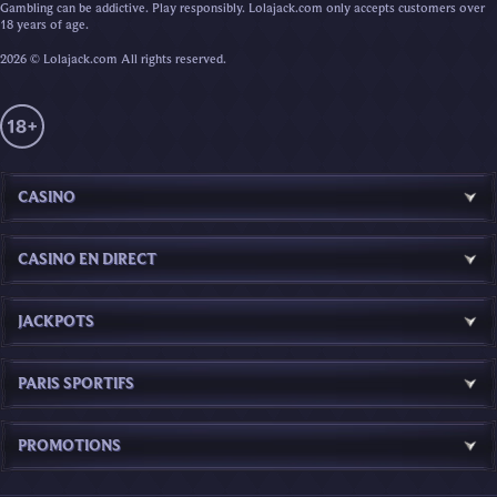
Gambling can be addictive. Play responsibly. Lolajack.com only accepts customers over
18 years of age.
2026 © Lolajack.com All rights reserved.
CASINO
CASINO EN DIRECT
JACKPOTS
PARIS SPORTIFS
PROMOTIONS