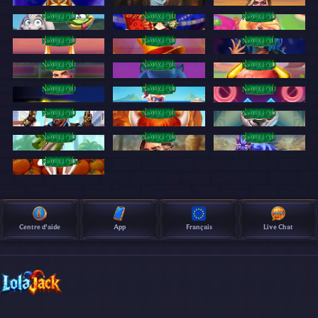
Paws of Egypt
Ghostlight Manor
The Oracles Fortune
NOUVEAU
NOUVEAU
NOUVEAU
Break An Egg
Carnaval De Muertos
Wild Kandi
NOUVEAU
NOUVEAU
NOUVEAU
Egypt Night & Day
Little Lord Rich
Fiesta Frenzy
NOUVEAU
NOUVEAU
NOUVEAU
Reel Goals
Smash Factory
Fluffalo Fortune: Hold n' Win
NOUVEAU
NOUVEAU
NOUVEAU
Cash-O-Matic 3X3
Surfin' Santa
XO Paradise
NOUVEAU
NOUVEAU
NOUVEAU
Ace Bounty ReSpin Saloon
Buffalo The Wild Power
Pandariffic: Hold n' Roll
NOUVEAU
NOUVEAU
NOUVEAU
Wildosaurs
Jack Ryder and the Bazaar of Wealth
7 Djinn Wishes
NOUVEAU
Angry or Hungry
Centre d'aide
App
Français
Live Chat