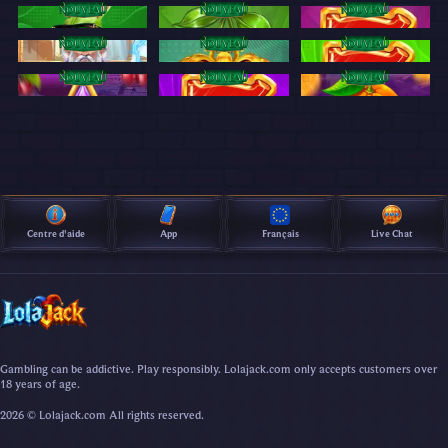
NOUVEAU
NOUVEAU
NOUVEAU
Mr. Money Bunny
Regal Spins 20 Sun Link
Regal Spins 10 Sun Link
NOUVEAU
NOUVEAU
NOUVEAU
Enigma of Ellada
Regal Spins 40 Sun Link
Sevens Heat 20 Sun Link
NOUVEAU
NOUVEAU
NOUVEAU
Bufona Alegre 10 Sun Link
Sevens Heat 40 Sun Link
Pome Splash 5 Sun Link
Centre d'aide
App
Français
Live Chat
Gambling can be addictive. Play responsibly. Lolajack.com only accepts customers over
18 years of age.
2026 © Lolajack.com All rights reserved.