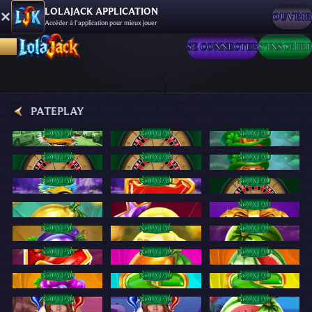
LOLAJACK APPLICATION
OUVRIR
Accéder à l'application pour mieux jouer
SE CONNECTER
S'INSCRIRE
PATEPLAY
NOUVEAU
NOUVEAU
NOUVEAU
Fruit Attack 5 Pate Link
Virtual Roulette Phenom x120
Bags of Gold
NOUVEAU
NOUVEAU
NOUVEAU
Virtual Roulette Phenom x72
Virtual Roulette Phenom x500
Bags of Gold x1000
NOUVEAU
NOUVEAU
NOUVEAU
Regal Spins 20 Pate Link
Regal Spins 5 Pate Link
Virtual Roulette
NOUVEAU
Regal Spins 5
Redfate 5
Regal Spins 10
NOUVEAU
NOUVEAU
NOUVEAU
Regal Spins 20
Pome Race 5
Pome Race 10
NOUVEAU
NOUVEAU
NOUVEAU
Pome Race 20
Sevens Heat 5
Sevens Heat 10
NOUVEAU
NOUVEAU
NOUVEAU
Sevens Heat 20
Sevens Heat 40
Sevens Heat 100
NOUVEAU
NOUVEAU
NOUVEAU
Bufona Alegre 5
Bufona Alegre 10
Bufona Alegre 20