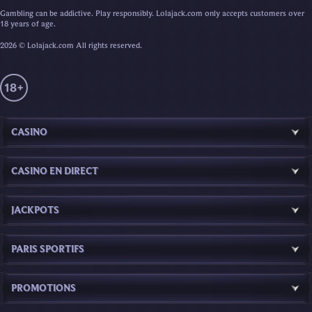
Gambling can be addictive. Play responsibly. Lolajack.com only accepts customers over
18 years of age.
2026 © Lolajack.com All rights reserved.
CASINO
CASINO EN DIRECT
JACKPOTS
PARIS SPORTIFS
PROMOTIONS