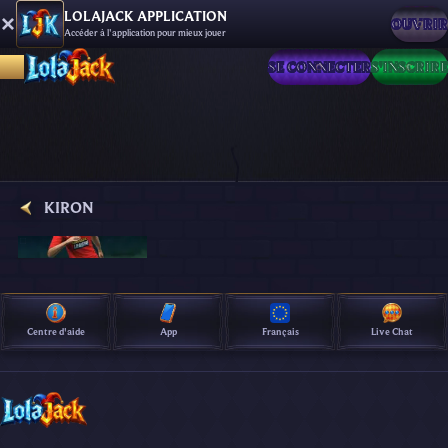
LOLAJACK APPLICATION
OUVRIR
Accéder à l'application pour mieux jouer
SE CONNECTER
S'INSCRIRE
KIRON
Kiron virtual sports
Centre d'aide
App
Français
Live Chat