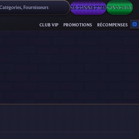
 Catégories, Fournisseurs
SE CONNECTER
S'INSCRIRE
CLUB VIP
PROMOTIONS
RÉCOMPENSES