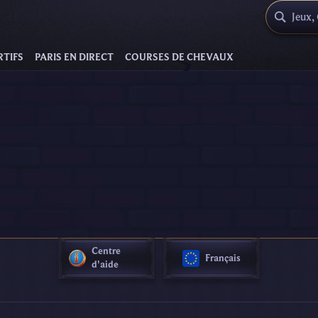
Jeux,
RTIFS
PARIS EN DIRECT
COURSES DE CHEVAUX
Centre
Français
d'aide