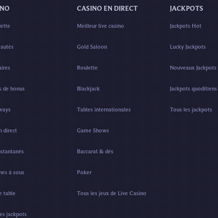
INO
CASINO EN DIRECT
JACKPOTS
ette
Meilleur live casino
Jackpots Hot
autés
Gold Saloon
Lucky Jackpots
ires
Roulette
Nouveaux Jackpots
s de bonus
Blackjack
Jackpots quoditiens
ways
Tables internationales
Tous les jackpots
n direct
Game Shows
nstantanés
Baccarat & dés
nes à sous
Poker
e table
Tous les jeux de Live Casino
es jackpots