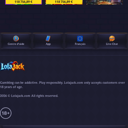
118 756,89 €
118 756,89 €
Burning Hot
Great 27
Virtual Vegas Roulette
Centre d'aide
App
Français
Live Chat
Gambling can be addictive. Play responsibly. Lolajack.com only accepts customers over
18 years of age.
2026 © Lolajack.com All rights reserved.