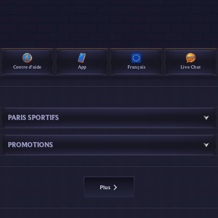
Centre d'aide
App
Français
Live Chat
PARIS SPORTIFS
PROMOTIONS
Plus