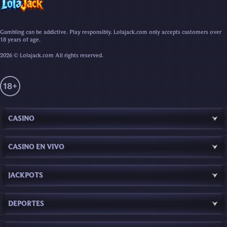
Gambling can be addictive. Play responsibly. Lolajack.com only accepts customers over
18 years of age.
2026 © Lolajack.com All rights reserved.
CASINO
CASINO EN VIVO
JACKPOTS
DEPORTES