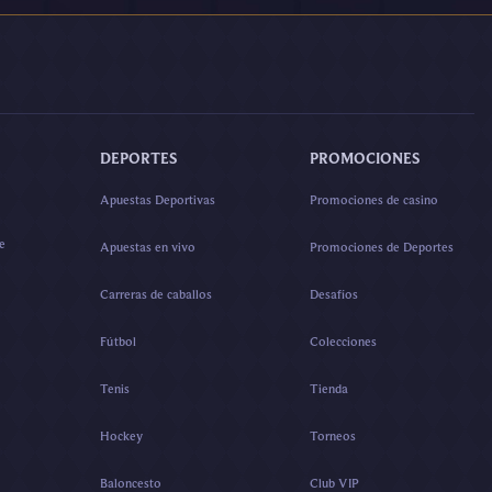
DEPORTES
PROMOCIONES
Apuestas Deportivas
Promociones de casino
e
Apuestas en vivo
Promociones de Deportes
Carreras de caballos
Desafíos
Fútbol
Colecciones
Tenis
Tienda
Hockey
Torneos
Baloncesto
Club VIP