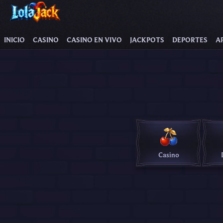
INICIO
CASINO
CASINO EN VIVO
JACKPOTS
DEPORTES
A
Casino