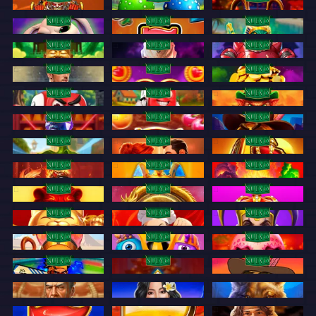
Max Fury
Mega Mushrooms
Gift Mania
NUEVO
NUEVO
NUEVO
Fortune Bros
Hellcards Scratch
Gods of Sand
NUEVO
NUEVO
NUEVO
Buddha Gold
Galaxy Chase
Cybercats 2088
NUEVO
NUEVO
NUEVO
Football Hits
Fortune Love
Fortune Bags
NUEVO
NUEVO
NUEVO
Dice Club
Cube Guys
Clover Hell
NUEVO
NUEVO
NUEVO
Diamond Raid
1001 Fruit Wishes
Coinboy
NUEVO
NUEVO
NUEVO
Chili XXX
Crime Town
Blazing Crown Dice
NUEVO
NUEVO
NUEVO
1000 Olympus Rivals
3 Pharaohs
3 Spirit Volcanoes
NUEVO
NUEVO
NUEVO
3 Totem Animals
12 Fortune Signs
3 Energy Crowns
NUEVO
NUEVO
NUEVO
3 Fortune Souls
88 Hot Pot
Jokers Joy
NUEVO
NUEVO
NUEVO
3 Tombs
5 Fruit Invaders
3 Muertos
NUEVO
NUEVO
NUEVO
1st Cricket League
3 Frozen Crowns
Coinboy Riches
Arena
Thai Charm
Wild Coyote