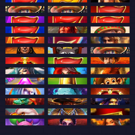
Amigo Fruits 5
9 Circles of Hell
Ali Baba's Bounty
Amigo Bronze Classic
Amigo Gold Classic
Amigo Double Classic
Amigo Hot 40
Amigo Hot Classic
Amigo Hot 100
Amigo Fruits 5
American Spirit
Amigo Monkey
Amigo Hot 20
Amigo Multifruits
Alexander's Fortune
Barbarian Stash
Animal Housing
Amigo Silver Classic
Blazing Crown Deluxe
Amigo Lucky Fruits
Book of Jurassic
Beat Coin
Book of Sorcery
Burning Phoenix
Candy Time
Amigo Lucky Fruits: Pin Win
Amigo Monkey 2
Book of Zeus
Crystal Hunters
Blazing Crown
Destiny Dragon
Book of Amigo
Carnevale di Venezia
Eagle Wilds
Elephant Splash
Easy Cash
Fruit Invaders
Fiesta de los Muertos
Fruit Eruption