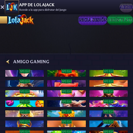
APP DE LOLAJACK
ABRIR
Accede a la app para disfrutar del juego
INICIA SESIÓN
REGÍSTRATE
AMIGO GAMING
NUEVO
NUEVO
NUEVO
1000 Moon Girls
3 Lucky Idols
Amigo Wild Luck
NUEVO
NUEVO
NUEVO
Book of Zeus 2
Royal Invaders
Amigo Mighty Stars
NUEVO
NUEVO
NUEVO
Sun Crown
Dice Invaders
WarAge Online
NUEVO
NUEVO
NUEVO
Vip Fruits
Thunder and Love
Splash Clash
NUEVO
NUEVO
NUEVO
Olympus Destiny
Samurai Cats
Moon Girls
NUEVO
NUEVO
NUEVO
Lamp of Wishes
Olympus Rivals
Hammer Crusher
NUEVO
NUEVO
NUEVO