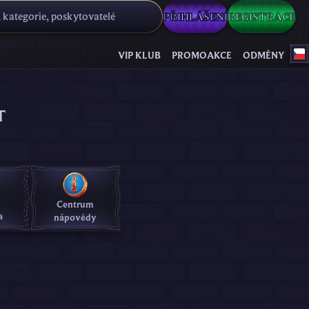
 kategorie, poskytovatelé
PŘIHLÁŠENÍ
REGISTRACE
VIP KLUB
PROMOAKCE
ODMĚNY
T
Centrum
a
nápovědy