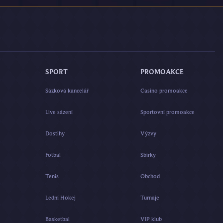
SPORT
PROMOAKCE
Sázková kancelář
Casino promoakce
Live sázení
Sportovní promoakce
Dostihy
Výzvy
Fotbal
Sbírky
Tenis
Obchod
Lední Hokej
Turnaje
Basketbal
VIP klub