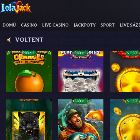
DOMŮ
CASINO
LIVE CASINO
JACKPOTY
SPORT
LIVE SÁZ
VOLTENT
NOVÉ
NOVÉ
NOVÉ
Magic Fruit$: Oranges
Hot Slot Platinum Coins
36 Coins
NOVÉ
NOVÉ
Mighty Wild: Panther
Fisherman's Luck
16 Coins x5000