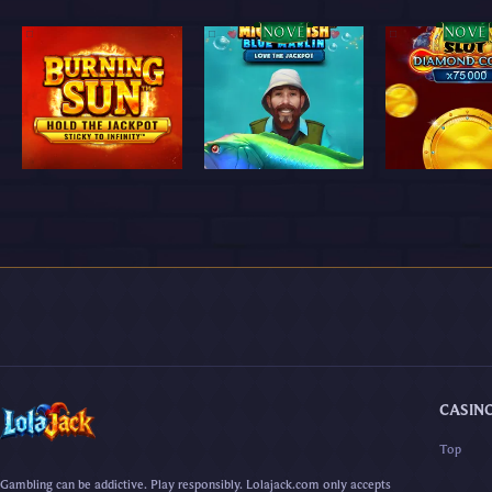
NOVÉ
NOVÉ
Burning Sun
Mighty Fish Blue Marlin Love the Jackpot
CASIN
Top
Gambling can be addictive. Play responsibly. Lolajack.com only accepts