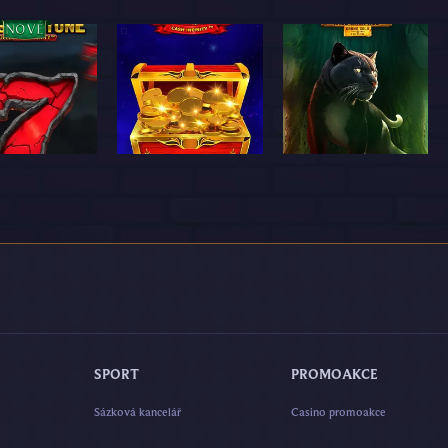
NOVÉ
tune
9 Coins
Mighty Wild Panther: Grand Gold Edition
SPORT
PROMOAKCE
Sázková kancelář
Casino promoakce