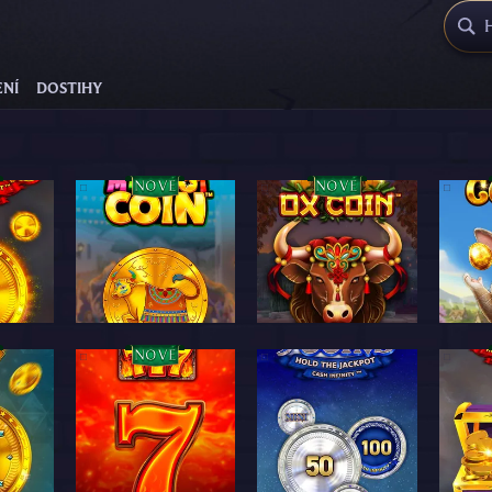
H
ENÍ
DOSTIHY
NOVÉ
NOVÉ
Bumba Meu Boi Coin
Ox Coin
Easter Coin
NOVÉ
Mighty Hot: 777
9 Coins Grand Platinum Edition
36 Coins Sc