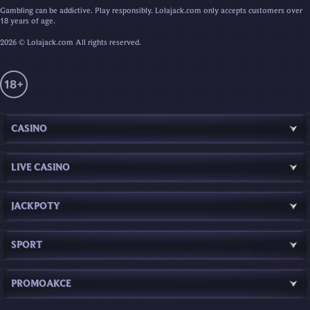
Gambling can be addictive. Play responsibly. Lolajack.com only accepts customers over
18 years of age.
2026 © Lolajack.com All rights reserved.
CASINO
LIVE CASINO
JACKPOTY
SPORT
PROMOAKCE