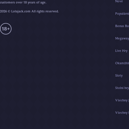
Nové
customers over 18 years of age.
2026 © Lolajack.com All rights reserved.
Populární
Bonus Bu
Megaway
Live Hry
Okamžité
Sloty
Stolní hry
Všechny 
Všechny 