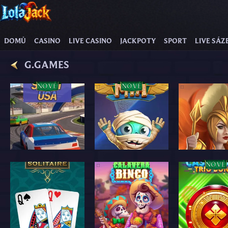
DOMŮ
CASINO
LIVE CASINO
JACKPOTY
SPORT
LIVE SÁZ
G.GAMES
NOVÉ
NOVÉ
Rolling Start USA
Mummy Mia
Age of Athena
NOVÉ
Casino Solitaire
Calavera Bingo
Cash Cubes Trio Bonus