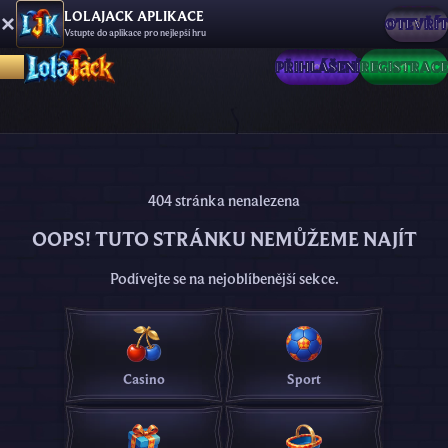
LOLAJACK APLIKACE
OTEVŘÍT
Vstupte do aplikace pro nejlepší hru
PŘIHLÁŠENÍ
REGISTRACE
404 stránka nenalezena
OOPS! TUTO STRÁNKU NEMŮŽEME NAJÍT
Podívejte se na nejoblíbenější sekce.
Casino
Sport